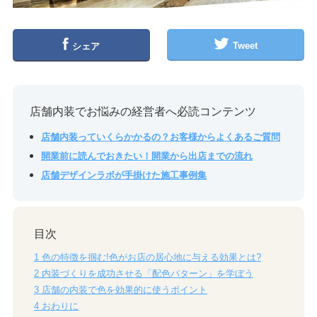
Tweet
シェア
店舗内装でお悩みの経営者へ必読コンテンツ
店舗内装っていくらかかるの？お客様からよくあるご質問
開業前に読んでおきたい！開業から出店までの流れ
店舗デザインラボが手掛けた施工事例集
目次
1
色の特徴を掴む!色がお店の居心地に与える効果とは?
2
内装づくりを成功させる「配色パターン」を学ぼう
3
店舗の内装で色を効果的に使うポイント
4
おわりに