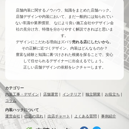
店舗内装に関するノウハウ、知識をまとめた店舗ハック。
店舗デザインや内装において、まだ一般的には知られてい
ない常識や業界慣習、
なにより良い施工会社やデザイン会
社の見分け方、特徴を分かりやすく解説できればと思いま
す。
デザインにこだわる理由はズバリ
売れる店にしたいから
。
その正解に近づくデザイン、内装はどんなものか？
豊富な経験と知識に裏づけされた根拠を探ることで、安心
して任せられるデザイナーに出会えるでしょう。
正しい店舗デザインの依頼をレクチャーします。
カテゴリー
内装工事・デザイン
店舗運営
インテリア
独立開業
お役立ち
コラム
内装ハックについて
運営会社
出店の流れ
出店チャート
よくある質問
事例紹介