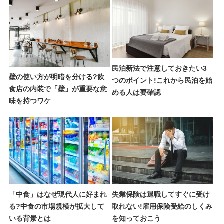
民泊新法で注意しておきたい3
壁の使い方が明暗を分ける?飲
つのポイント!これから民泊を始
食店の内装で「壁」が重要な意
める人は要確認
味を持つワケ
「中食」はなぜ現代人に好まれ
失業保険は退職してすぐに受け
る?中食の市場規模が拡大して
取れない!雇用保険受給のしくみ
いる背景とは
を知っておこう