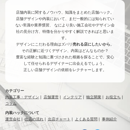
店舗内装に関するノウハウ、知識をまとめた店舗ハック。
店舗デザインや内装において、まだ一般的には知られてい
ない常識や業界慣習、
なにより良い施工会社やデザイン会
社の見分け方、特徴を分かりやすく解説できればと思いま
す。
デザインにこだわる理由はズバリ
売れる店にしたいから
。
その正解に近づくデザイン、内装はどんなものか？
豊富な経験と知識に裏づけされた根拠を探ることで、安心
して任せられるデザイナーに出会えるでしょう。
正しい店舗デザインの依頼をレクチャーします。
カテゴリー
内装工事・デザイン
店舗運営
インテリア
独立開業
お役立ち
コラム
内装ハックについて
運営会社
出店の流れ
出店チャート
よくある質問
事例紹介