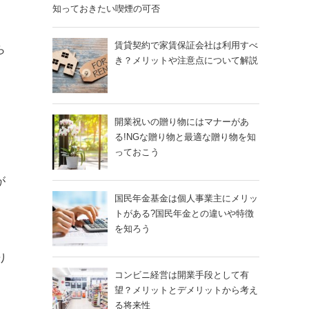
知っておきたい喫煙の可否
賃貸契約で家賃保証会社は利用すべ
ら
き？メリットや注意点について解説
開業祝いの贈り物にはマナーがあ
る!NGな贈り物と最適な贈り物を知
っておこう
が
国民年金基金は個人事業主にメリッ
トがある?国民年金との違いや特徴
を知ろう
り
コンビニ経営は開業手段として有
望？メリットとデメリットから考え
る将来性