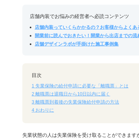
店舗内装でお悩みの経営者へ必読コンテンツ
店舗内装っていくらかかるの？お客様からよくあ
開業前に読んでおきたい！開業から出店までの流
店舗デザインラボが手掛けた施工事例集
目次
1
失業保険の給付申請に必要な「離職票」とは
2
離職票は退職日から10日以内に届く
3
離職票到着後の失業保険給付申請の方法
4
おわりに
失業状態の人は失業保険を受け取ることができます