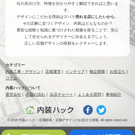
社の見分け方、特徴を分かりやすく解説できればと思いま
す。
デザインにこだわる理由はズバリ
売れる店にしたいから
。
その正解に近づくデザイン、内装はどんなものか？
豊富な経験と知識に裏づけされた根拠を探ることで、安心
して任せられるデザイナーに出会えるでしょう。
正しい店舗デザインの依頼をレクチャーします。
カテゴリー
内装工事・デザイン
店舗運営
インテリア
独立開業
お役立ち
コラム
内装ハックについて
運営会社
出店の流れ
出店チャート
よくある質問
事例紹介
© 2018 内装ハック – 店舗開発・店舗デザインのお役立ち情報. All rights reserved.