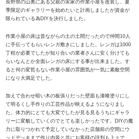
長野県の山奥にある父親の実家の作業小屋を改装し、夏
季限定のギャラリーを始めたいと計画しましたが資金が
限られている為DIYを決行しました。
作業小屋の床は昔ながらの土の土間だったので仲間10人
に手伝ってもらいレンガ敷きにしました。レンガは1000
丁程が必要でしたが知り合いの業者さんに安く分けても
らいなんとか全面レンガの床にする事が出来ました。す
ると何の変哲もない作業小屋の雰囲気が一気に素敵空間
になり大満足でした。
加えて合わせ暗い木の板張りだった壁面も漆喰塗りにし
て明るくし手作りの工芸作品が映えるようになりまし
た。体力的にとても大変でしたが見る見るうちにギャラ
リーに変貌していくのでとても楽しかったです。DIYの魔
力に取りつかれて予定していなかった店舗前の空間にウ
ッドデッキまで作り内装と共にお客様の評判も上々で