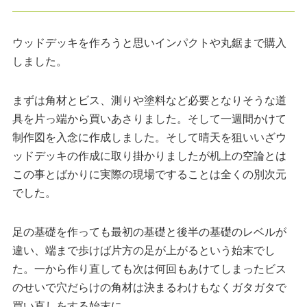
ウッドデッキを作ろうと思いインパクトや丸鋸まで購入
しました。
まずは角材とビス、測りや塗料など必要となりそうな道
具を片っ端から買いあさりました。そして一週間かけて
制作図を入念に作成しました。そして晴天を狙いいざウ
ッドデッキの作成に取り掛かりましたが机上の空論とは
この事とばかりに実際の現場ですることは全くの別次元
でした。
足の基礎を作っても最初の基礎と後半の基礎のレベルが
違い、端まで歩けば片方の足が上がるという始末でし
た。一から作り直しても次は何回もあけてしまったビス
のせいで穴だらけの角材は決まるわけもなくガタガタで
買い直しをする始末に…。