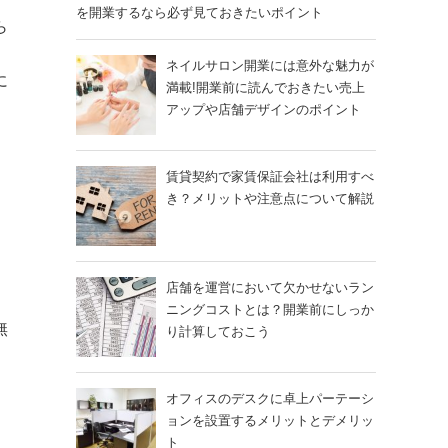
を開業するなら必ず見ておきたいポイント
ら
ネイルサロン開業には意外な魅力が
に
満載!開業前に読んでおきたい売上
アップや店舗デザインのポイント
ト
賃貸契約で家賃保証会社は利用すべ
き？メリットや注意点について解説
店舗を運営において欠かせないラン
ニングコストとは？開業前にしっか
無
り計算しておこう
オフィスのデスクに卓上パーテーシ
ョンを設置するメリットとデメリッ
ト