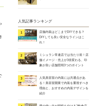
人気記事ランキング
や
店舗内装はどこまでDIYできる？
考
DIYしても良い安全なラインはこ
れ！
ミシュラン常連店では当たり前！店
舗イメージ・売上が3倍変わる、印
象が良い店舗照明3つのポイント
で
人気美容室の内装には共通点があ
る！美容室開業で内装を重視すべき
理由と、おすすめの内装デザインを
紹介
壁の使い方が明暗を分ける?飲食店