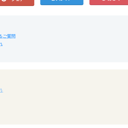
るご質問
れ
う