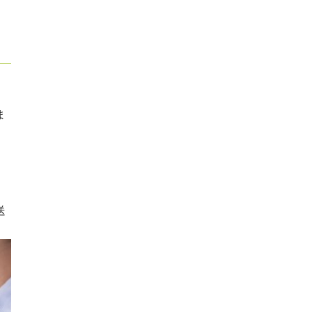
ま
」
送