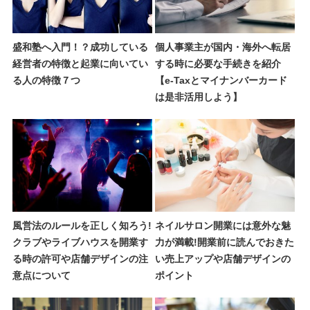
盛和塾へ入門！？成功している
個人事業主が国内・海外へ転居
経営者の特徴と起業に向いてい
する時に必要な手続きを紹介
る人の特徴７つ
【e-Taxとマイナンバーカード
は是非活用しよう】
風営法のルールを正しく知ろう!
ネイルサロン開業には意外な魅
クラブやライブハウスを開業す
力が満載!開業前に読んでおきた
る時の許可や店舗デザインの注
い売上アップや店舗デザインの
意点について
ポイント