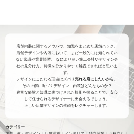
店舗内装に関するノウハウ、知識をまとめた店舗ハック。
店舗デザインや内装において、まだ一般的には知られてい
ない常識や業界慣習、
なにより良い施工会社やデザイン会
社の見分け方、特徴を分かりやすく解説できればと思いま
す。
デザインにこだわる理由はズバリ
売れる店にしたいから
。
その正解に近づくデザイン、内装はどんなものか？
豊富な経験と知識に裏づけされた根拠を探ることで、安心
して任せられるデザイナーに出会えるでしょう。
正しい店舗デザインの依頼をレクチャーします。
カテゴリー
内装工事・デザイン
店舗運営
インテリア
独立開業
お役立ち