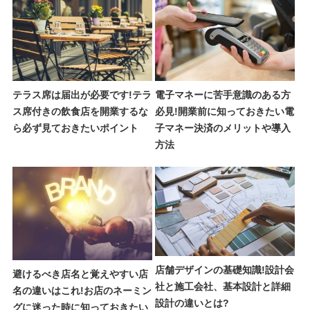
テラス席は届出が必要です!テラ
電子マネーに苦手意識のある方
ス席付きの飲食店を開業するな
必見!開業前に知っておきたい電
ら必ず見ておきたいポイント
子マネー決済のメリットや導入
方法
店舗デザインの基礎知識!設計会
避けるべき店名と覚えやすい店
社と施工会社、基本設計と詳細
名の違いはこれ!お店のネーミン
設計の違いとは?
グに迷った時に知っておきたい