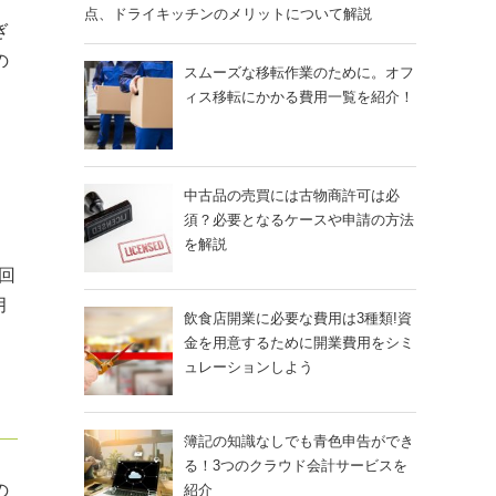
点、ドライキッチンのメリットについて解説
ぎ
の
スムーズな移転作業のために。オフ
ィス移転にかかる費用一覧を紹介！
中古品の売買には古物商許可は必
須？必要となるケースや申請の方法
を解説
回
月
飲食店開業に必要な費用は3種類!資
金を用意するために開業費用をシミ
ュレーションしよう
簿記の知識なしでも青色申告ができ
る！3つのクラウド会計サービスを
の
紹介