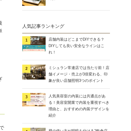
級
人気記事ランキング
単
店舗内装はどこまでDIYできる？
DIYしても良い安全なラインはこ
れ！
ミシュラン常連店では当たり前！店
舗イメージ・売上が3倍変わる、印
ぎ
象が良い店舗照明3つのポイント
人気美容室の内装には共通点があ
る！美容室開業で内装を重視すべき
理由と、おすすめの内装デザインを
紹介
で
壁の使い方が明暗を分ける?飲食店