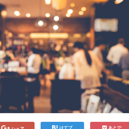
はてブ
あとで
シェア