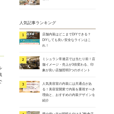
人気記事ランキング
店舗内装はどこまでDIYできる？
DIYしても良い安全なラインはこ
れ！
ミシュラン常連店では当たり前！店
舗イメージ・売上が3倍変わる、印
ル
象が良い店舗照明3つのポイント
残
で
人気美容室の内装には共通点があ
る！美容室開業で内装を重視すべき
理由と、おすすめの内装デザインを
紹介
壁の使い方が明暗を分ける?飲食店