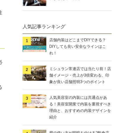
注
人気記事ランキング
店舗内装はどこまでDIYできる？
DIYしても良い安全なラインはこ
れ！
必
ミシュラン常連店では当たり前！店
舗イメージ・売上が3倍変わる、印
象が良い店舗照明3つのポイント
る
人気美容室の内装には共通点があ
る！美容室開業で内装を重視すべき
理由と、おすすめの内装デザインを
紹介
壁の使い方が明暗を分ける?飲食店