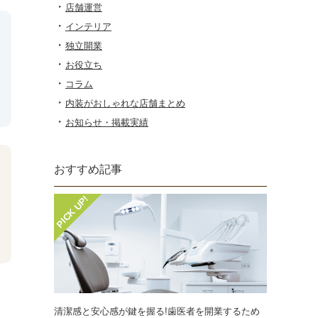
店舗運営
インテリア
独立開業
お役立ち
コラム
内装がおしゃれな店舗まとめ
お知らせ・掲載実績
おすすめ記事
。
清潔感と安心感が鍵を握る!歯医者を開業するため