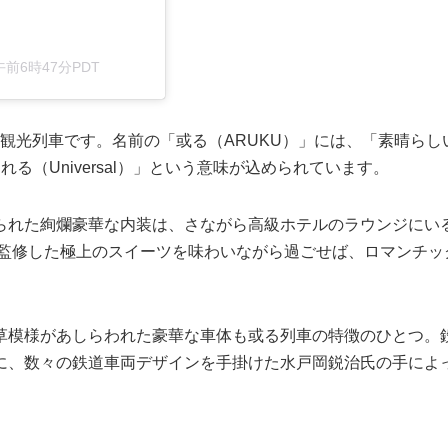
午前6時47分PDT
の観光列車です。名前の「或る（ARUKU）」には、「素晴らし
される（Universal）」という意味が込められています。
られた絢爛豪華な内装は、さながら高級ホテルのラウンジにい
が監修した極上のスイーツを味わいながら過ごせば、ロマンチッ
草模様があしらわれた豪華な車体も或る列車の特徴のひとつ。
に、数々の鉄道車両デザインを手掛けた水戸岡鋭治氏の手によ