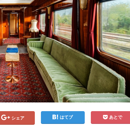
はてブ
あとで
シェア