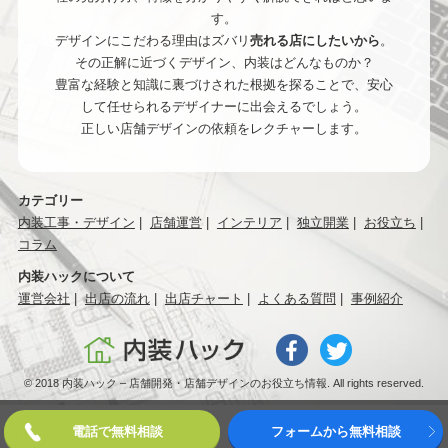
す。
デザインにこだわる理由はズバリ
売れる店にしたいから
。
その正解に近づくデザイン、内装はどんなものか？
豊富な経験と知識に裏づけされた根拠を探ることで、安心
して任せられるデザイナーに出会えるでしょう。
正しい店舗デザインの依頼をレクチャーします。
カテゴリー
内装工事・デザイン
店舗運営
インテリア
独立開業
お役立ち
コラム
内装ハックについて
運営会社
出店の流れ
出店チャート
よくある質問
事例紹介
© 2018 内装ハック – 店舗開発・店舗デザインのお役立ち情報. All rights reserved.
電話で無料相談
フォームから無料相談